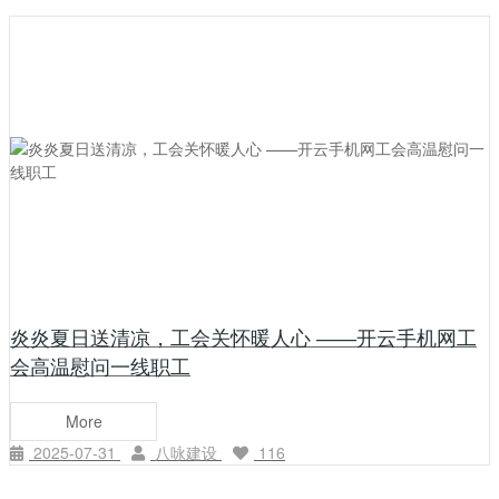
炎炎夏日送清凉，工会关怀暖人心 ——开云手机网工
会高温慰问一线职工
More
2025-07-31
八咏建设
116