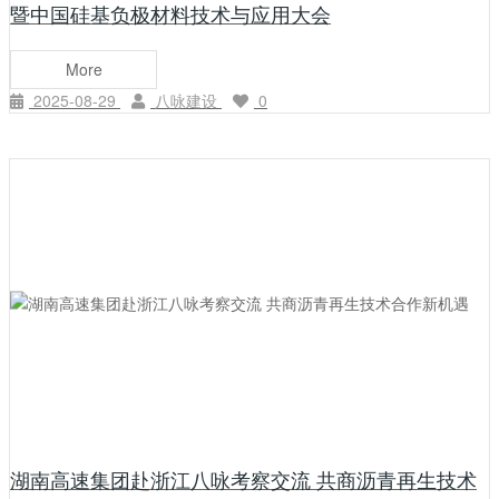
暨中国硅基负极材料技术与应用大会
More
2025-08-29
八咏建设
0
湖南高速集团赴浙江八咏考察交流 共商沥青再生技术