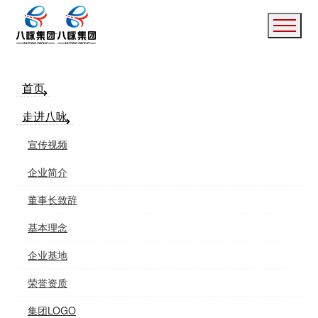
首页
走进八咏
宣传视频
企业简介
董事长致辞
基本理念
企业基地
荣誉资质
集团LOGO