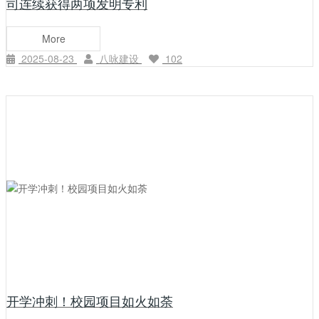
司连续获得两项发明专利
More
2025-08-23
八咏建设
102
开学冲刺！校园项目如火如荼